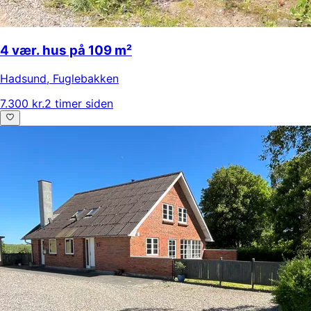
4 vær. hus på 109 m²
Hadsund
,
Fuglebakken
7.300 kr.
2 timer siden