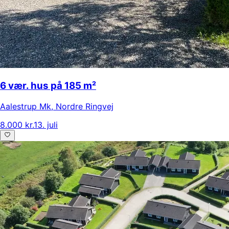
6 vær. hus på 185 m²
Aalestrup Mk
,
Nordre Ringvej
8.000 kr.
13. juli