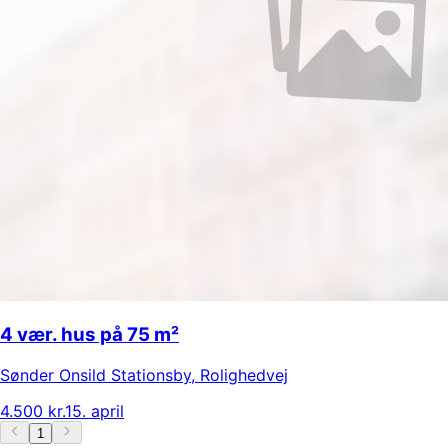
4 vær. hus på 75 m²
Sønder Onsild Stationsby
,
Rolighedvej
4.500 kr.
15. april
1