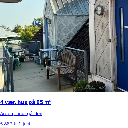
4 vær. hus på 85 m²
Arden
,
Lindegården
5.887 kr.
1. juni