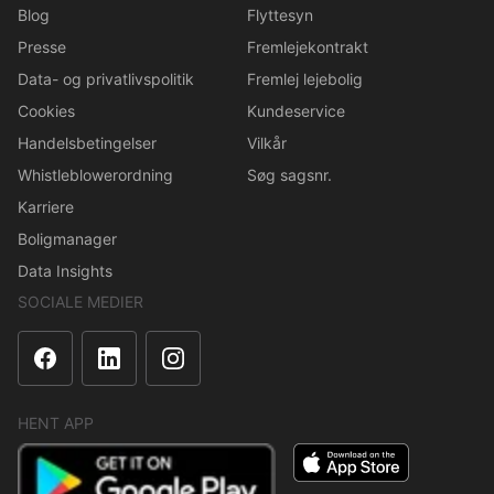
Blog
Flyttesyn
Presse
Fremlejekontrakt
Data- og privatlivspolitik
Fremlej lejebolig
Cookies
Kundeservice
Handelsbetingelser
Vilkår
Whistleblowerordning
Søg sagsnr.
Karriere
Boligmanager
Data Insights
SOCIALE MEDIER
HENT APP