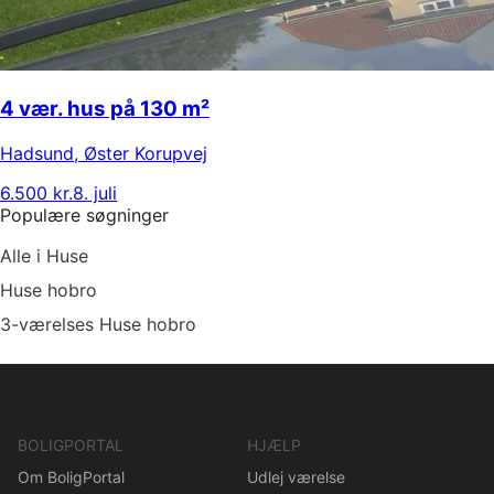
4 vær. hus på 130 m²
Hadsund
,
Øster Korupvej
6.500 kr.
8. juli
Populære søgninger
Alle i Huse
Huse hobro
3-værelses Huse hobro
BOLIGPORTAL
HJÆLP
Om BoligPortal
Udlej værelse