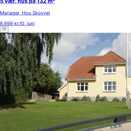
5 vær. hus på 132 m²
Mariager
,
Hou Skovvej
8.899 kr.
10. juni