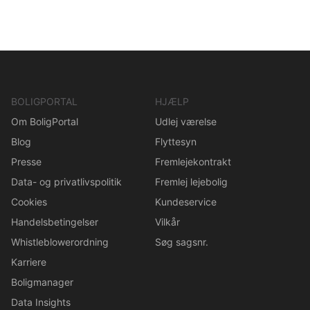
BOLIGPORTAL
HJÆLP
Om BoligPortal
Udlej værelse
Blog
Flyttesyn
Presse
Fremlejekontrakt
Data- og privatlivspolitik
Fremlej lejebolig
Cookies
Kundeservice
Handelsbetingelser
Vilkår
Whistleblowerordning
Søg sagsnr.
Karriere
Boligmanager
Data Insights