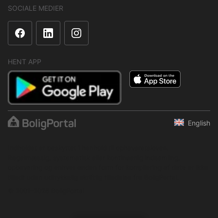
SOCIALE MEDIER
HENT APP
English
Indholdet er beskyttet i henhold til ophavsretsloven.
Regelmæssig, systematisk eller kontinuerlig indsamling,
opbevaring og enhver anden form for kompilering af data er ikke
tilladt uden udtrykkelig skriftlig tilladelse fra BoligPortal.
© 2001–2026 BoligPortal