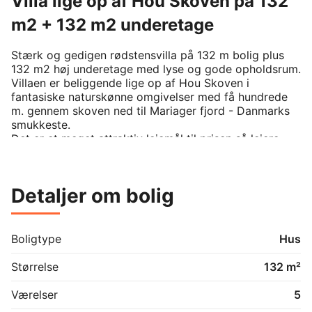
Villa lige op af Hou Skoven på 132
m2 + 132 m2 underetage
Stærk og gedigen rødstensvilla på 132 m bolig plus 
132 m2 høj underetage med lyse og gode opholdsrum.

Villaen er beliggende lige op af Hou Skoven i 
fantasiske naturskønne omgivelser med få hundrede 
m. gennem skoven ned til Mariager fjord - Danmarks 
smukkeste.

Det er et meget attraktiv lejemål til prisen så lejere, 
som er vandt til livet i landlige omgivelser, naturen og 
det, at have en livsstil, hvor man kan lide og arbejde 
og opholde sig i naturen foretrækkes, da græsplæne, 
Detaljer om bolig
haven m.v. skal plejes af lejer.

Villaen indeholder pænt stort køkken åben mod stor 
og lys vinkelstue med skøn og hyggelig brændeovn 
og udgang til sydvendt solrig terrasse og meget 
Boligtype
Hus
blomsterrig og lukket have, pænt badeværelse, stort 
soveværelse med skabe samt stort værelse. Kælderen 
Størrelse
132 m²
er indrettet med bryggers/grovkøkken/vaskerum, flere 
store lyse rum.

Værelser
5
Kort og godt en stærk og gedigen villa med masser af 