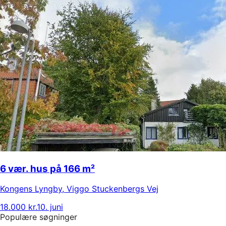
6 vær. hus på 166 m²
Kongens Lyngby
,
Viggo Stuckenbergs Vej
18.000 kr.
10. juni
Populære søgninger