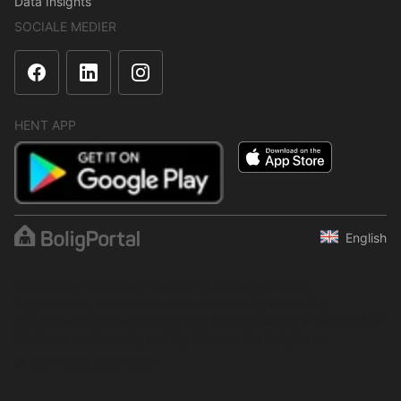
Data Insights
SOCIALE MEDIER
HENT APP
English
Indholdet er beskyttet i henhold til ophavsretsloven.
Regelmæssig, systematisk eller kontinuerlig indsamling,
opbevaring og enhver anden form for kompilering af data er ikke
tilladt uden udtrykkelig skriftlig tilladelse fra BoligPortal.
© 2001–2026 BoligPortal