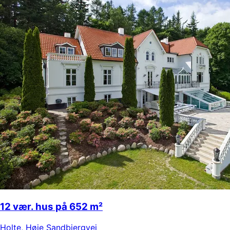
12 vær. hus på 652 m²
Holte
,
Høje Sandbjergvej