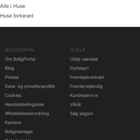
Alle i Huse
Huse birkerød
BOLIGPORTAL
HJÆLP
Om BoligPortal
Udlej værelse
Blog
Flyttesyn
Presse
Fremlejekontrakt
Data- og privatlivspolitik
Fremlej lejebolig
Cookies
Kundeservice
Handelsbetingelser
Vilkår
Whistleblowerordning
Søg sagsnr.
Karriere
Boligmanager