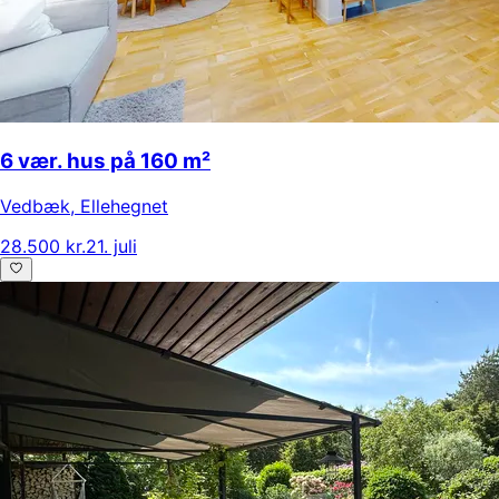
6 vær. hus på 160 m²
Vedbæk
,
Ellehegnet
28.500 kr.
21. juli