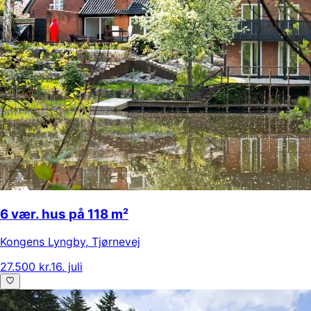
6 vær. hus på 118 m²
Kongens Lyngby
,
Tjørnevej
27.500 kr.
16. juli