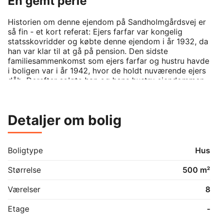
En gemt perle
Historien om denne ejendom på Sandholmgårdsvej er 
så fin - et kort referat: Ejers farfar var kongelig 
statsskovridder og købte denne ejendom i år 1932, da 
han var klar til at gå på pension. Den sidste 
familiesammenkomst som ejers farfar og hustru havde 
i boligen var i år 1942, hvor de holdt nuværende ejers 
dåb. Derefter solgte han og hans hustru ejendommen. 
Nuværende ejer købte ejendommen tilbage i 1990 og 
har beboet ejendommen lige siden - og har alle 
intentioner om at holde ejendommen i familien 
Detaljer om bolig
fremadrettet.

Ejendommen på Sandholmgårdsvej ligger skjult fra 
omverdenen uden for - bag de smukke søjler som 
Boligtype
Hus
byder én velkommen når man drejer ned af den, 
næsten, hemmelige og private lange grusvej der fører 
Størrelse
500 m²
til ejendommen. Ankomsten af den smukke buede 
indkørsel giver en fornmmelse af storhed, hvilket 
Værelser
8
ejendommen i den grad lever op til, når man parkerer i 
den overdækkede garage.

Etage
-