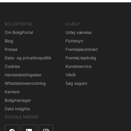
BOLIGPORTAL
HJÆLP
Om BoligPortal
Udlej værelse
Blog
Flyttesyn
Presse
Fremlejekontrakt
Data- og privatlivspolitik
Fremlej lejebolig
Cookies
Kundeservice
Handelsbetingelser
Vilkår
Whistleblowerordning
Søg sagsnr.
Karriere
Boligmanager
Data Insights
SOCIALE MEDIER