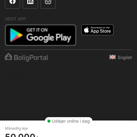
HENT APP
English
Indholdet er beskyttet i henhold til ophavsretsloven.
Regelmæssig, systematisk eller kontinuerlig indsamling,
opbevaring og enhver anden form for kompilering af data er ikke
tilladt uden udtrykkelig skriftlig tilladelse fra BoligPortal.
© 2001–2026 BoligPortal
Udlejer online i dag
Månedlig leje