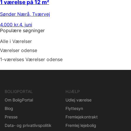
1 værelse på 12 m²
Sønder Nærå
,
Tværvej
4.000 kr.
4. juni
Populære søgninger
Alle i Værelser
Værelser odense
1-værelses Værelser odense
BOLIGPORTAL
HJÆLP
Om BoligPortal
Udlej værelse
Blog
Flyttesyn
Presse
Fremlejekontrakt
Data- og privatlivspolitik
Fremlej lejebolig