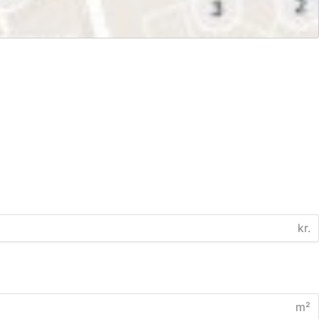
kr.
m²