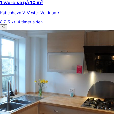
1 værelse på 10 m²
København V
,
Vester Voldgade
8.715 kr.
14 timer siden