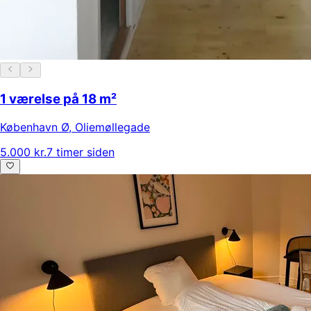
1 værelse på 18 m²
København Ø
,
Oliemøllegade
5.000 kr.
7 timer siden