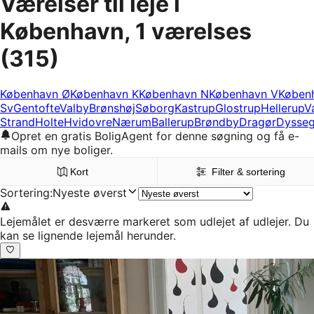
Værelser til leje i
København, 1 værelses
(315)
København Ø
København K
København N
København V
Køben
Sv
Gentofte
Valby
Brønshøj
Søborg
Kastrup
Glostrup
Hellerup
V
Strand
Holte
Hvidovre
Nærum
Ballerup
Brøndby
Dragør
Dysseg
Opret en gratis BoligAgent for denne søgning og få e-
mails om nye boliger.
Kort
Filter & sortering
Sortering
:
Nyeste øverst
Lejemålet er desværre markeret som udlejet af udlejer. Du
kan se lignende lejemål herunder.