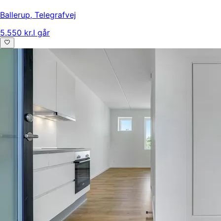
Ballerup
,
Telegrafvej
5.550 kr.
I går