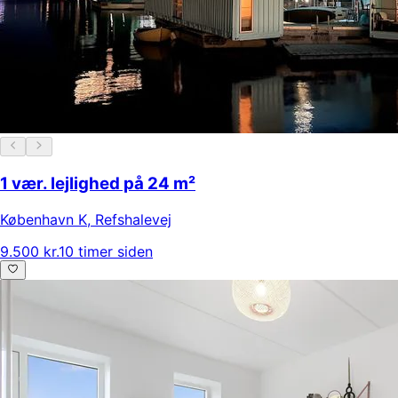
1 vær. lejlighed på 24 m²
København K
,
Refshalevej
9.500 kr.
10 timer siden