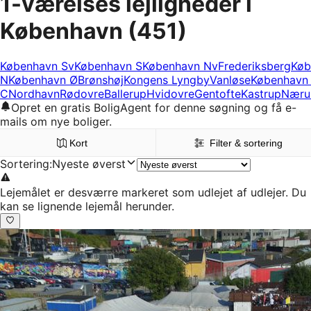
1-værelses lejligheder i
København
(451)
København Sv
København S
København Nv
Frederiksberg
Køb
N
København Ø
Brønshøj
Kongens Lyngby
Vanløse
København
C
Nordhavn
Rødovre
Ballerup
Hvidovre
Gentofte
Kastrup
Nær
Opret en gratis BoligAgent for denne søgning og få e-
mails om nye boliger.
Kort
Filter & sortering
Sortering
:
Nyeste øverst
Lejemålet er desværre markeret som udlejet af udlejer. Du
kan se lignende lejemål herunder.