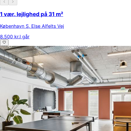
1 vær. lejlighed på 31 m²
København S
,
Else Alfelts Vej
8.500 kr.
I går