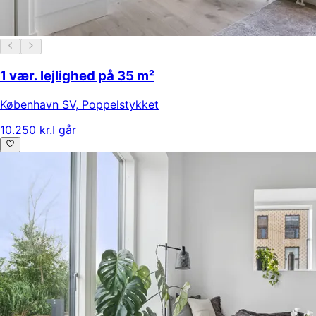
1 vær. lejlighed på 35 m²
København SV
,
Poppelstykket
10.250 kr.
I går