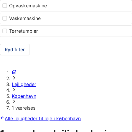
Opvaskemaskine
Vaskemaskine
Tørretumbler
Ryd filter
Lejligheder
København
1 værelses
Alle lejligheder til leje i københavn