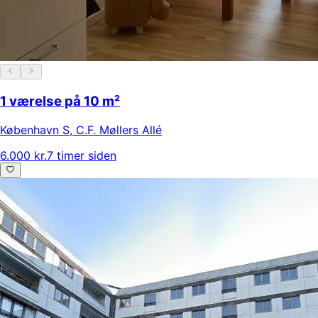
1 værelse på 10 m²
København S
,
C.F. Møllers Allé
6.000 kr.
7 timer siden