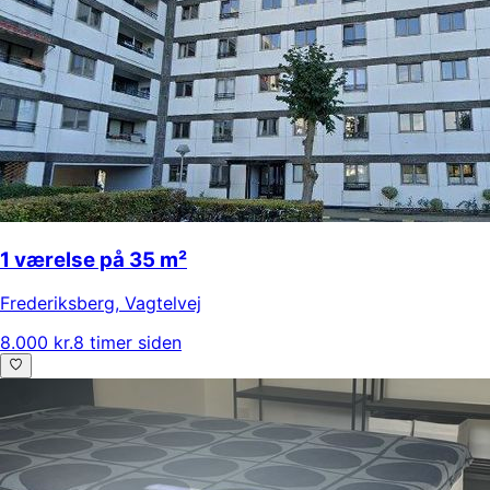
1 værelse på 35 m²
Frederiksberg
,
Vagtelvej
8.000 kr.
8 timer siden