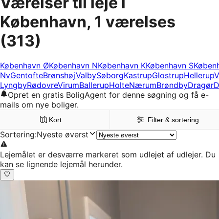
Værelser til leje i
København, 1 værelses
(313)
København Ø
København N
København K
København S
Køben
Nv
Gentofte
Brønshøj
Valby
Søborg
Kastrup
Glostrup
Hellerup
V
Lyngby
Rødovre
Virum
Ballerup
Holte
Nærum
Brøndby
Dragør
D
Opret en gratis BoligAgent for denne søgning og få e-
mails om nye boliger.
Kort
Filter & sortering
Sortering
:
Nyeste øverst
Lejemålet er desværre markeret som udlejet af udlejer. Du
kan se lignende lejemål herunder.