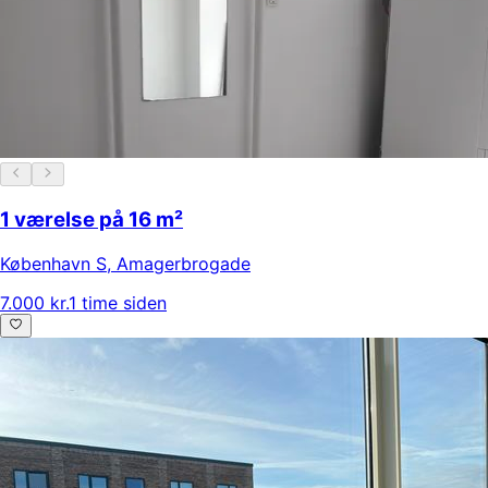
1 værelse på 16 m²
København S
,
Amagerbrogade
7.000 kr.
1 time siden