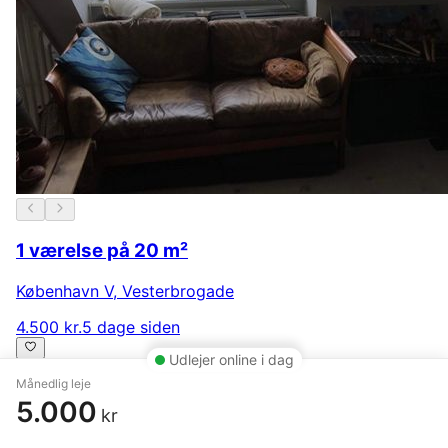
1 værelse på 20 m²
København V
,
Vesterbrogade
4.500 kr.
5 dage siden
Udlejer online i dag
Månedlig leje
5.000
kr