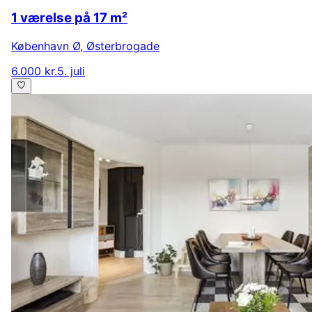
1 værelse på 17 m²
København Ø
,
Østerbrogade
6.000 kr.
5. juli