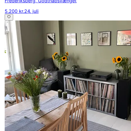
Frederiksberg
,
Godthåbsvænget
5.200 kr.
24. juli