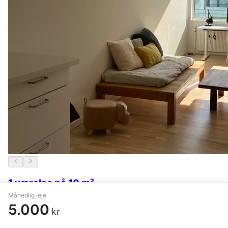
1 værelse på 10 m²
Månedlig leje
København S
,
C.F. Møllers Allé
5.000
kr
6.000 kr.
I går