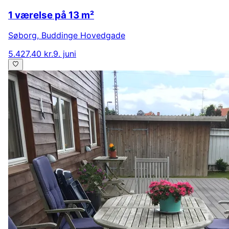
1 værelse på 13 m²
Søborg
,
Buddinge Hovedgade
5.427,40 kr.
9. juni