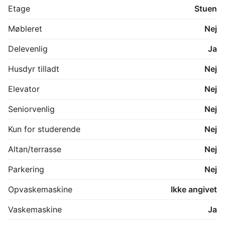
livsstil, samt hvor lang tid du kunne tænke dig at leje.

Etage
Stuen
Personlig indbosforsikring er også påkrevet. 
Møbleret
Nej
Delevenlig
Ja
Husdyr tilladt
Nej
Elevator
Nej
Seniorvenlig
Nej
Kun for studerende
Nej
Altan/terrasse
Nej
Parkering
Nej
Opvaskemaskine
Ikke angivet
Vaskemaskine
Ja