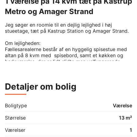
1 værelse på 14 kvm tæt på Kastrup
Metro og Amager Strand
Jeg søger en roomie til en dejlig lejlighed i høj 
stueetage, tæt på Kastrup Station og Amager Strand.

Om lejligheden:

Fællesarealerne består af en hyggelig spisestue med 
altan på 8 kvm med  spisebord, samt et køkken og 
badeværelse, der er lidt slidte men velfungerende. 

Praktisk info:

Jeg er en ung kvinde på 31 som elsker sport og 
Detaljer om bolig
arbejder til dagligt, Jeg søger en ikke-ryger og en der 
er renlig. 

Lejligheden kan sagtens være et springbræt til noget 
Boligtype
Værelse
andet eller du er mere end velkommen til at blive 
længere. Begge dele er fint.

Størrelse
13 m²
Hvad jeg gerne vil vide om dig:

Værelser
1
Skriv gerne lidt om hvem du er, dine hobbyer og din 