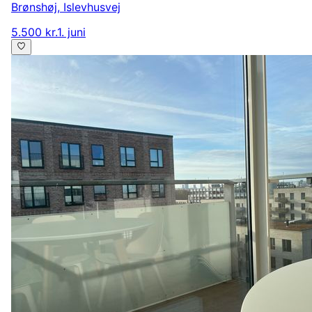
Brønshøj
,
Islevhusvej
5.500 kr.
1. juni