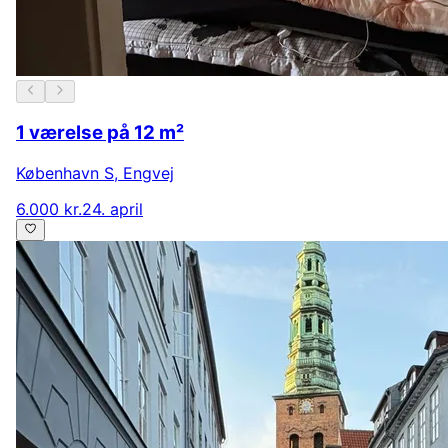
1 værelse på 12 m²
København S
,
Engvej
6.000 kr.
24. april