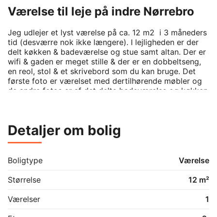
Værelse til leje på indre Nørrebro
Jeg udlejer et lyst værelse på ca. 12 m2  i 3 måneders 
tid (desværre nok ikke længere). I lejligheden er der 
delt køkken & badeværelse og stue samt altan. Der er 
wifi & gaden er meget stille & der er en dobbeltseng, 
en reol, stol & et skrivebord som du kan bruge. Det 
første foto er værelset med dertilhørende møbler og 
de andre fotos er af det delte badeværelse og køkken 
som dog snart kommer til at se helt anderledes ud 
eftersom at jeg er ved at totalrenovere det. Jeg 
forventer at min kommende sambo er renlig & afklaret 
Detaljer om bolig
med at værelset kun udlejes i 3 måneder.

ENGLISH:

Boligtype
Værelse
I am renting out a bright room of approximately 12 m2 
for 3 months. It will be available as soon as I will have 
Størrelse
12 m²
finished the renovation of my kitchen at some point in 
the end of August or early September and the home 
Værelser
1
will therefore not be habitable until then. The 
apartment has a shared kitchen & bathroom and living 