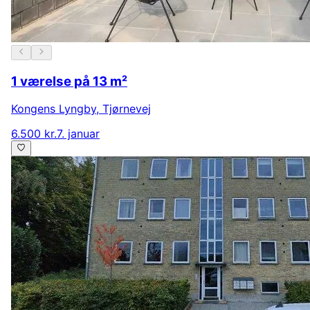
1 værelse på 13 m²
Kongens Lyngby
,
Tjørnevej
6.500 kr.
7. januar