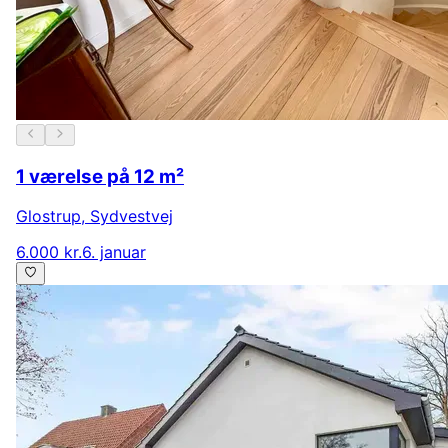
1 værelse på 12 m²
Glostrup
,
Sydvestvej
6.000 kr.
6. januar