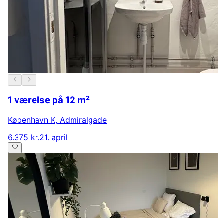
1 værelse på 12 m²
København K
,
Admiralgade
6.375 kr.
21. april