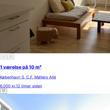
1 værelse på 10 m²
København S
,
C.F. Møllers Allé
6.000 kr.
12 timer siden