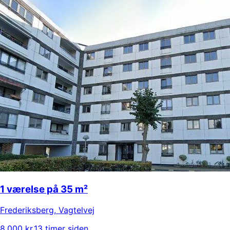
1 værelse på 35 m²
Frederiksberg
,
Vagtelvej
8.000 kr.
13 timer siden