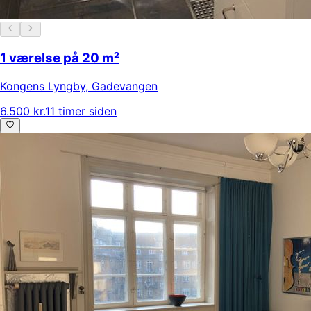
1 værelse på 20 m²
Kongens Lyngby
,
Gadevangen
6.500 kr.
11 timer siden