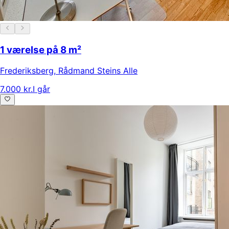
1 værelse på 8 m²
Frederiksberg
,
Rådmand Steins Alle
7.000 kr.
I går