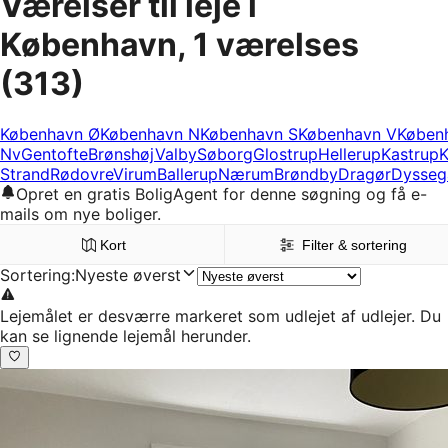
Værelser til leje i
København, 1 værelses
(313)
København Ø
København N
København S
København V
Køben
Nv
Gentofte
Brønshøj
Valby
Søborg
Glostrup
Hellerup
Kastrup
K
Strand
Rødovre
Virum
Ballerup
Nærum
Brøndby
Dragør
Dysseg
Opret en gratis BoligAgent for denne søgning og få e-
mails om nye boliger.
Kort
Filter & sortering
Sortering
:
Nyeste øverst
Lejemålet er desværre markeret som udlejet af udlejer. Du
kan se lignende lejemål herunder.