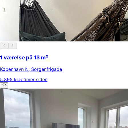
1 værelse på 13 m²
København N
,
Sorgenfrigade
5.895 kr.
5 timer siden