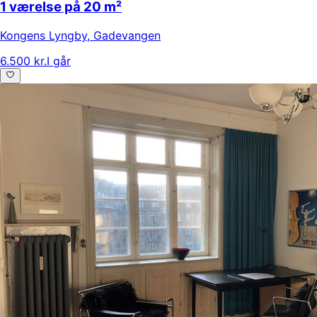
1 værelse på 20 m²
Kongens Lyngby
,
Gadevangen
6.500 kr.
I går