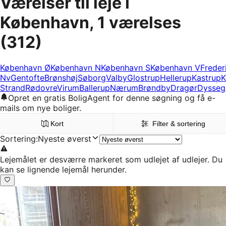
Værelser til leje i
København, 1 værelses
(312)
København Ø
København N
København S
København V
Freder
Nv
Gentofte
Brønshøj
Søborg
Valby
Glostrup
Hellerup
Kastrup
K
Strand
Rødovre
Virum
Ballerup
Nærum
Brøndby
Dragør
Dysseg
Opret en gratis BoligAgent for denne søgning og få e-
mails om nye boliger.
Kort
Filter & sortering
Sortering
:
Nyeste øverst
Lejemålet er desværre markeret som udlejet af udlejer. Du
kan se lignende lejemål herunder.