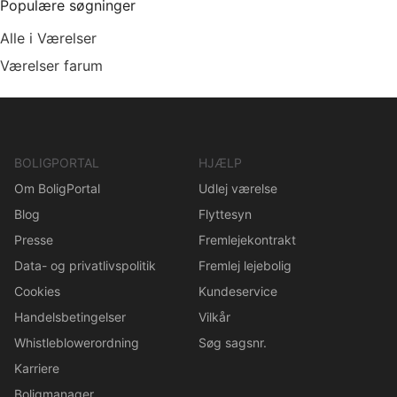
Populære søgninger
Alle i Værelser
Værelser farum
BOLIGPORTAL
HJÆLP
Om BoligPortal
Udlej værelse
Blog
Flyttesyn
Presse
Fremlejekontrakt
Data- og privatlivspolitik
Fremlej lejebolig
Cookies
Kundeservice
Handelsbetingelser
Vilkår
Whistleblowerordning
Søg sagsnr.
Karriere
Boligmanager