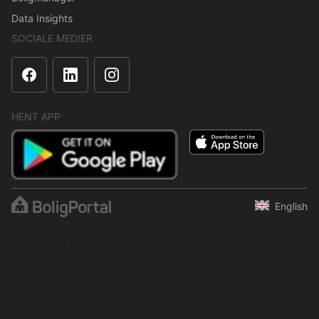
Data Insights
SOCIALE MEDIER
HENT APP
English
Indholdet er beskyttet i henhold til ophavsretsloven.
Regelmæssig, systematisk eller kontinuerlig indsamling,
opbevaring og enhver anden form for kompilering af data er ikke
tilladt uden udtrykkelig skriftlig tilladelse fra BoligPortal.
© 2001–2026 BoligPortal