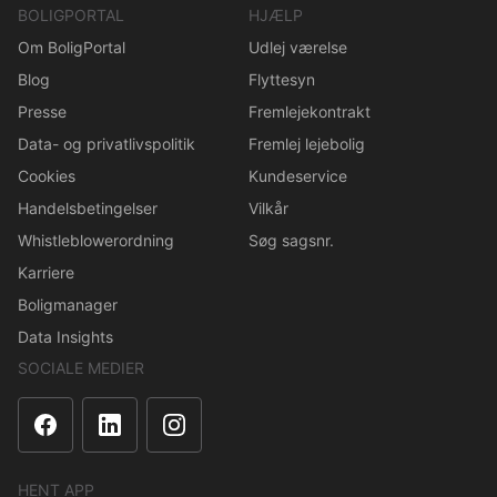
BOLIGPORTAL
HJÆLP
Om BoligPortal
Udlej værelse
Blog
Flyttesyn
Presse
Fremlejekontrakt
Data- og privatlivspolitik
Fremlej lejebolig
Cookies
Kundeservice
Handelsbetingelser
Vilkår
Whistleblowerordning
Søg sagsnr.
Karriere
Boligmanager
Data Insights
SOCIALE MEDIER
HENT APP