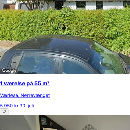
1 værelse på 55 m²
Værløse
,
Nørrevænget
5.950 kr.
30. juli