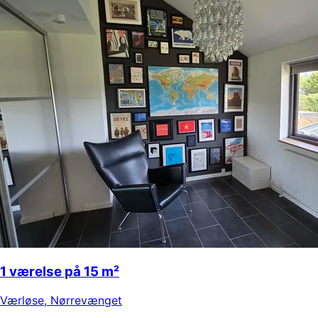
1 værelse på 15 m²
Værløse
,
Nørrevænget