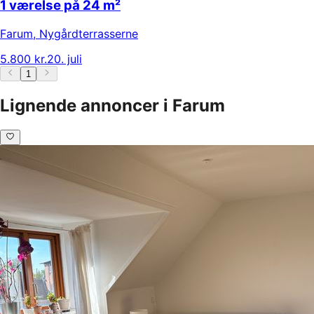
1 værelse på 24 m²
Farum
,
Nygårdterrasserne
5.800 kr.
20. juli
1
Lignende annoncer i Farum