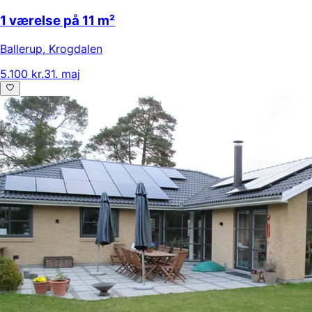
1 værelse på 11 m²
Ballerup
,
Krogdalen
5.100 kr.
31. maj