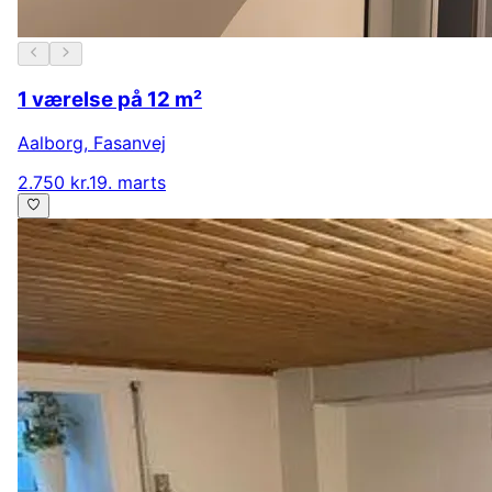
1 værelse på 12 m²
Aalborg
,
Fasanvej
2.750 kr.
19. marts