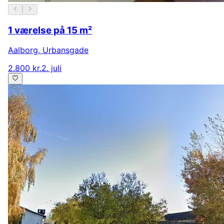
1 værelse på 15 m²
Aalborg
,
Urbansgade
2.800 kr.
2. juli