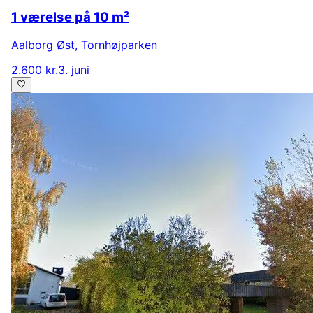
1 værelse på 10 m²
Aalborg Øst
,
Tornhøjparken
2.600 kr.
3. juni