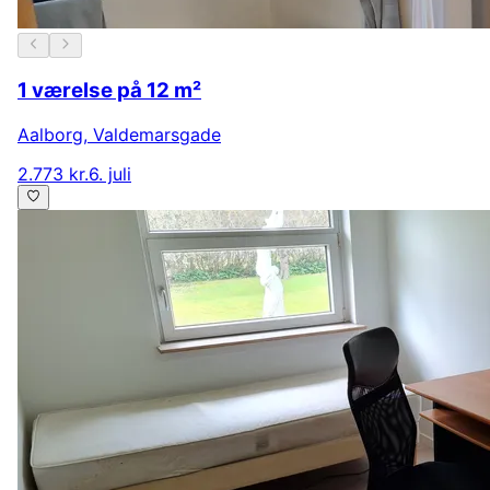
1 værelse på 12 m²
Aalborg
,
Valdemarsgade
2.773 kr.
6. juli