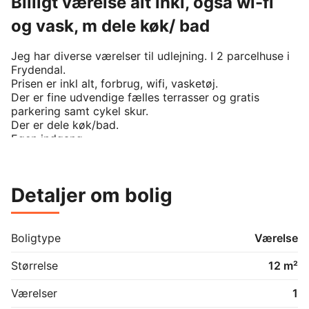
Billigt værelse alt inkl, også wi-fi
og vask, m dele køk/ bad
Jeg har diverse værelser til udlejning. I 2 parcelhuse i 
Frydendal. 

Prisen er inkl alt, forbrug, wifi, vasketøj.

Der er fine udvendige fælles terrasser og gratis 
parkering samt cykel skur. 

Der er dele køk/bad. 

Egen indgang. 
Detaljer om bolig
Boligtype
Værelse
Størrelse
12 m²
Værelser
1