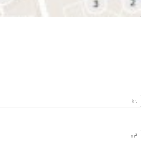
kr.
m²