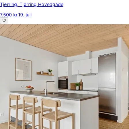
Tjørring
,
Tjørring Hovedgade
7.500 kr.
19. juli