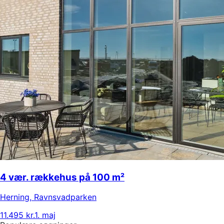
4 vær. rækkehus på 100 m²
Herning
,
Ravnsvadparken
11.495 kr.
1. maj