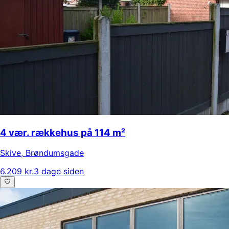
4 vær. rækkehus på 114 m²
Skive
,
Brøndumsgade
6.209 kr.
3 dage siden