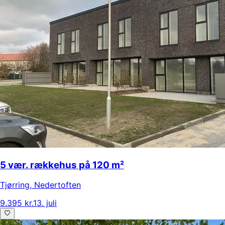
5 vær. rækkehus på 120 m²
Tjørring
,
Nedertoften
9.395 kr.
13. juli