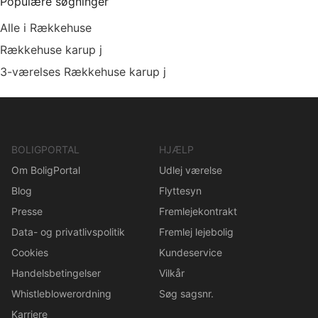
Populære søgninger
Alle i Rækkehuse
Rækkehuse karup j
3-værelses Rækkehuse karup j
BOLIGPORTAL
HJÆLP
Om BoligPortal
Udlej værelse
Blog
Flyttesyn
Presse
Fremlejekontrakt
Data- og privatlivspolitik
Fremlej lejebolig
Cookies
Kundeservice
Handelsbetingelser
Vilkår
Whistleblowerordning
Søg sagsnr.
Karriere