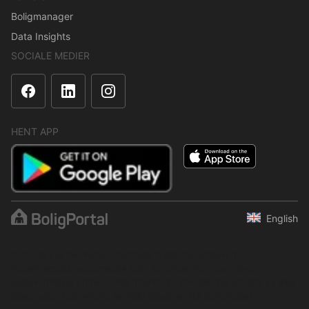
Boligmanager
Data Insights
SOCIALE MEDIER
HENT APP
English
Indholdet er beskyttet i henhold til ophavsretsloven.
Regelmæssig, systematisk eller kontinuerlig indsamling,
opbevaring og enhver anden form for kompilering af data er ikke
tilladt uden udtrykkelig skriftlig tilladelse fra BoligPortal.