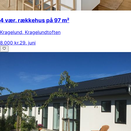
4 vær. rækkehus på 97 m²
Kragelund
,
Kragelundtoften
8.000 kr.
29. juni