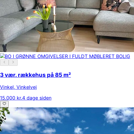
3 vær. rækkehus på 85 m²
Vinkel
,
Vinkelvej
15.000 kr.
4 dage siden