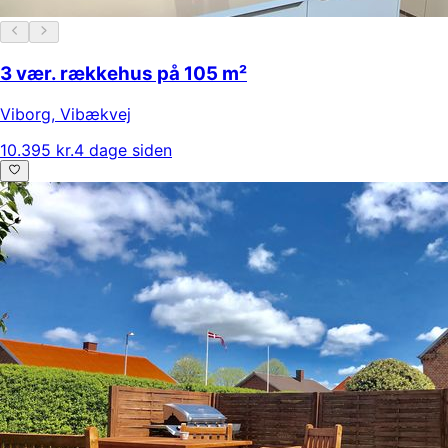
3 vær. rækkehus på 105 m²
Viborg
,
Vibækvej
10.395 kr.
4 dage siden