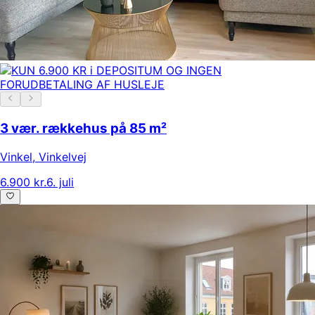
3 vær. rækkehus på 85 m²
Vinkel
,
Vinkelvej
6.900 kr.
6. juli