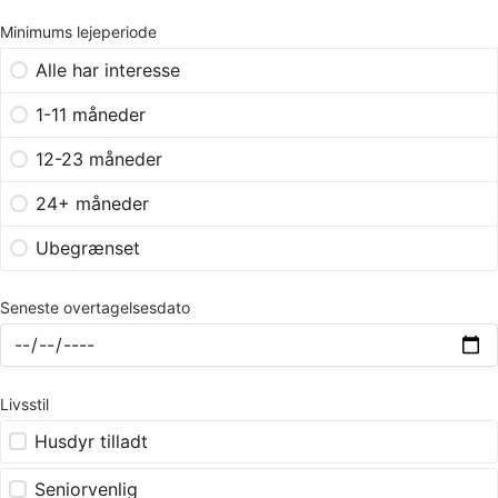
Minimums lejeperiode
Alle har interesse
1-11 måneder
12-23 måneder
24+ måneder
Ubegrænset
Seneste overtagelsesdato
Livsstil
Husdyr tilladt
Seniorvenlig