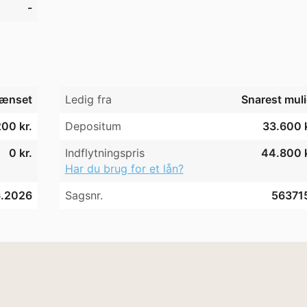
-
ænset
Ledig fra
Snarest muli
200 kr.
Depositum
33.600 k
0 kr.
Indflytningspris
44.800 k
Har du brug for et lån?
6.2026
Sagsnr.
56371