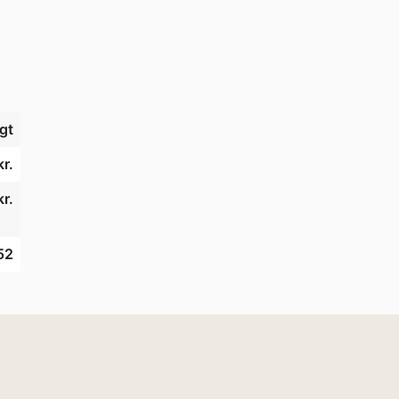
gt
r.
r.
52