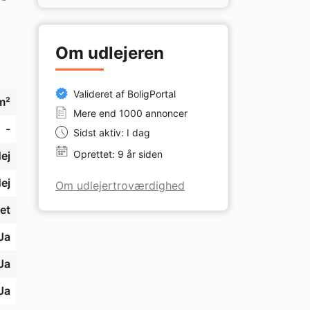
. 
Om udlejeren
, 
Valideret af BoligPortal
m²
Mere end 1000 annoncer
-
Sidst aktiv: I dag
Oprettet: 9 år siden
ej
ej
Om udlejertroværdighed
et
Ja
Ja
Ja