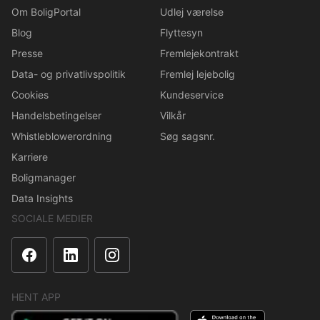
Om BoligPortal
Udlej værelse
Blog
Flyttesyn
Presse
Fremlejekontrakt
Data- og privatlivspolitik
Fremlej lejebolig
Cookies
Kundeservice
Handelsbetingelser
Vilkår
Whistleblowerordning
Søg sagsnr.
Karriere
Boligmanager
Data Insights
SOCIALE MEDIER
HENT APP