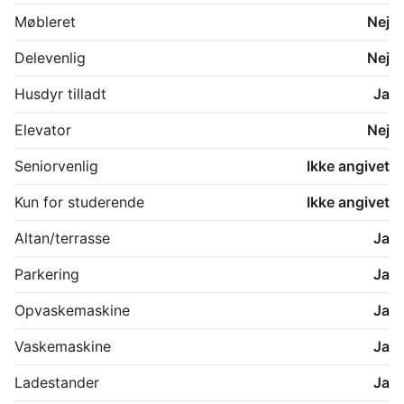
Møbleret
Nej
*Forbrug betales direkte til forsyningen

*Hvidevarer i køkkenet bliver indsat inden indflytning

Delevenlig
Nej
*Der bliver opsat Clever ladestandere

*Billederne er fra et 4-værelses rækkehus, opført i 
Husdyr tilladt
Ja
samme kvalitet og med samme materialevalg. 
Plantegningen er retvisende.

Elevator
Nej
*OBS: pt. tilbydes der 1 måneds gratis leje

Seniorvenlig
Ikke angivet
Kontakt os endelig for en fremvisning!
Kun for studerende
Ikke angivet
Altan/terrasse
Ja
Parkering
Ja
Opvaskemaskine
Ja
Vaskemaskine
Ja
Ladestander
Ja