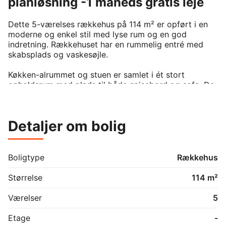
planløsning -1 måneds gratis leje
Dette 5-værelses rækkehus på 114 m² er opført i en 
moderne og enkel stil med lyse rum og en god 
indretning. Rækkehuset har en rummelig entré med 
skabsplads og vaskesøjle. 

Køkken-alrummet og stuen er samlet i ét stort 
opholdsrum med plads til både spisebord og sofa. De 
store vinduer giver et flot lys og udgang til terrassen.

Boligen har fire værelser, som kan bruges efter behov 
Detaljer om bolig
– fx som soveværelse, børneværelser eller kontor. 
Badeværelset har separat bruseniche og god plads.

Rækkehuset ligger i Vestbjerg, et område kendt for 
Boligtype
Rækkehus
trygge boligkvarterer. Du er tæt på indkøb, skole, 
daginstitutioner og sportsaktiviteter. Vestbjerg har 
Størrelse
114 m²
gode busforbindelser og nem adgang til motorvejen, 
så du hurtigt kan komme til både Aalborg, 
Værelser
5
Nørresundby og resten af Nordjylland. Nærområdet 
byder desuden på grønne stier og gode gå- og 
Etage
-
løberuter.
