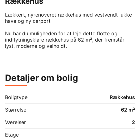
Rækkehus
Lækkert, nyrenoveret rækkehus med vestvendt lukke 
have og ny carport

Nu har du muligheden for at leje dette flotte og 
indflytningsklare rækkehus på 62 m², der fremstår 
lyst, moderne og velholdt.

Boligen er indrettet med entré, et lyst køkken, et pænt 
badeværelse, et rummeligt soveværelse samt en 
hyggelig stue med god plads til både spise- og 
Detaljer om bolig
sofaafdeling. Fra stuen er der direkte udgang til en 
skøn, vestvendt terrasse og en lukket, privat baghave, 
hvor eftermiddags- og aftensolen kan nydes.

Boligtype
Rækkehus
Derudover hører en nyopført carport til boligen, som 
giver nem og praktisk parkering.

Størrelse
62 m²
Boligen er ideel til seniorvenlig, enlige eller par, der 
Værelser
2
ønsker en moderne og vedligeholdelsesvenlig bolig 
med egen have.

Etage
-