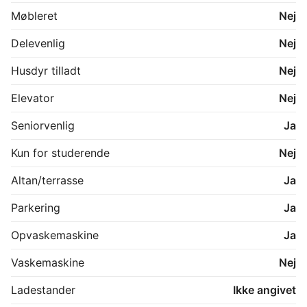
Kort om boligen:

Møbleret
Nej
62 m²

Delevenlig
Nej
Nyrenoveret

1 soveværelse

Husdyr tilladt
Nej
Vestvendt terrasse

Lukket, privat baghave

Elevator
Nej
Nyopført carport

Seniorvenlig
Ja
Kun for studerende
Nej
Altan/terrasse
Ja
Parkering
Ja
Opvaskemaskine
Ja
Vaskemaskine
Nej
Ladestander
Ikke angivet