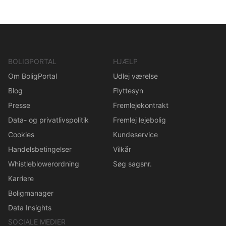
BOLIGPORTAL
HJÆLP
Om BoligPortal
Udlej værelse
Blog
Flyttesyn
Presse
Fremlejekontrakt
Data- og privatlivspolitik
Fremlej lejebolig
Cookies
Kundeservice
Handelsbetingelser
Vilkår
Whistleblowerordning
Søg sagsnr.
Karriere
Boligmanager
Data Insights
SOCIALE MEDIER