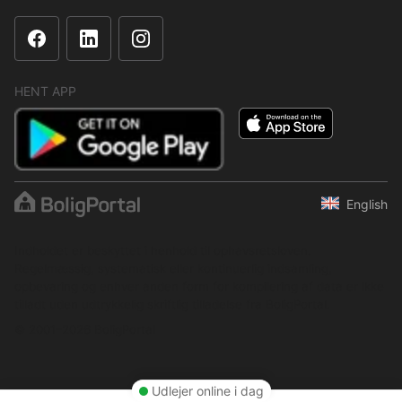
HENT APP
English
Indholdet er beskyttet i henhold til ophavsretsloven.
Regelmæssig, systematisk eller kontinuerlig indsamling,
opbevaring og enhver anden form for kompilering af data er ikke
tilladt uden udtrykkelig skriftlig tilladelse fra BoligPortal.
© 2001–2026 BoligPortal
Udlejer online i dag