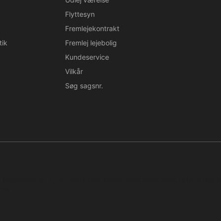
Flyttesyn
Fremlejekontrakt
tik
Fremlej lejebolig
Kundeservice
Vilkår
Søg sagsnr.
n. Regelmæssig, systematisk eller kontinuerlig indsamling, opbevaring 
tal.