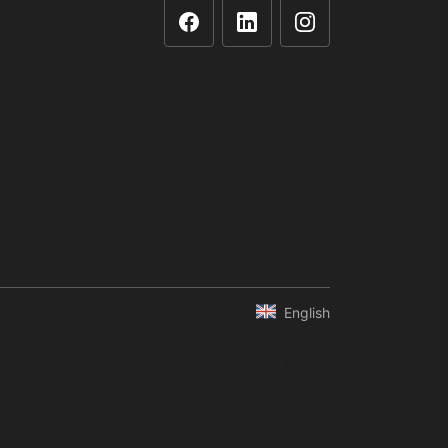
English
og enhver anden form for kompilering af data er ikke