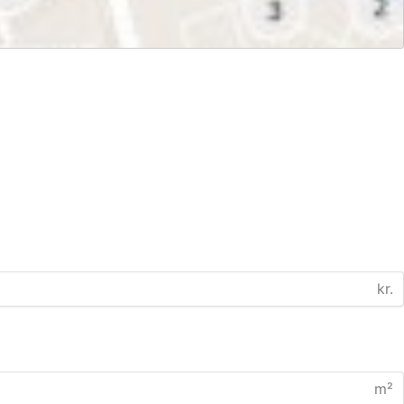
kr.
m²