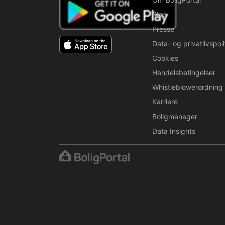
Blog
Presse
Data- og privatlivspoli
Cookies
Handelsbetingelser
Whistleblowerordning
Karriere
Boligmanager
Data Insights
Indholdet er beskyttet i henhold til ophavsretslove
tilladt uden udtrykkelig skriftlig tilladelse fra BoligPor
© 2001–2026 BoligPortal