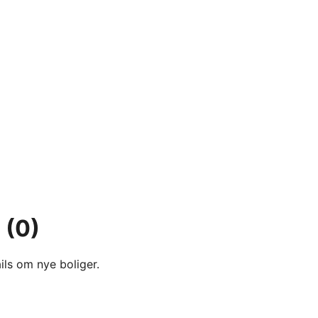
ø
(0)
ils om nye boliger.