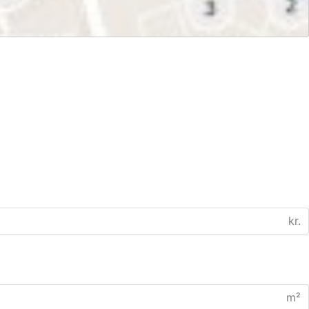
kr.
m²