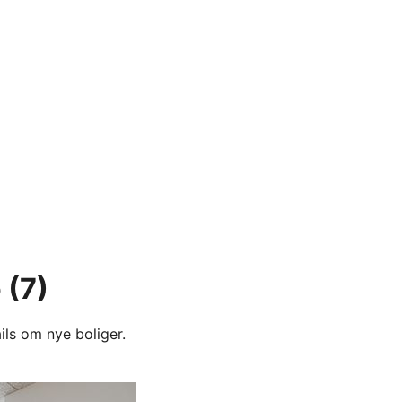
ø
(7)
ils om nye boliger.