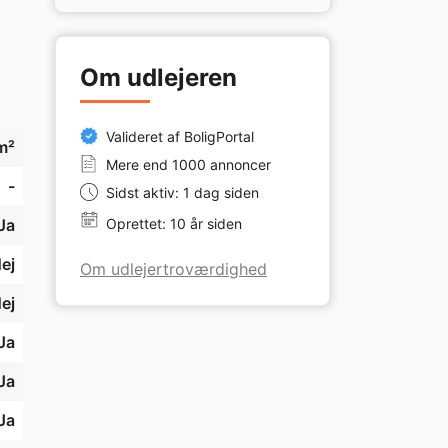
ts 
Om udlejeren
Valideret af BoligPortal
m²
kt 
Mere end 1000 annoncer
-
Sidst aktiv: 1 dag siden
Ja
Oprettet: 10 år siden
å 
ej
Om udlejertroværdighed
ej
Ja
m 
Ja
n 
Ja