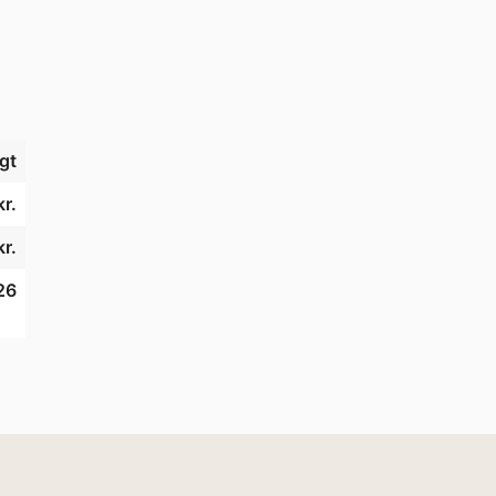
gt
r.
r.
26