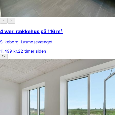
4 vær. rækkehus på 116 m²
Silkeborg
,
Lysmosevænget
11.499 kr.
22 timer siden