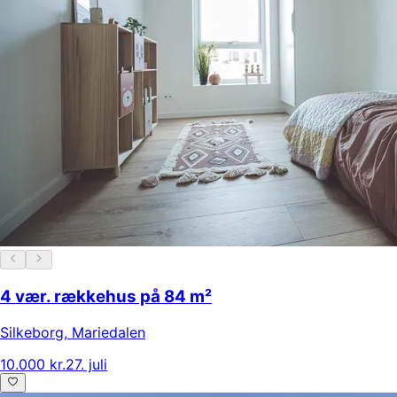
4 vær. rækkehus på 84 m²
Silkeborg
,
Mariedalen
10.000 kr.
27. juli