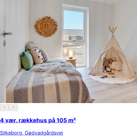
4 vær. rækkehus på 105 m²
Silkeborg
,
Gødvadgårdsvej