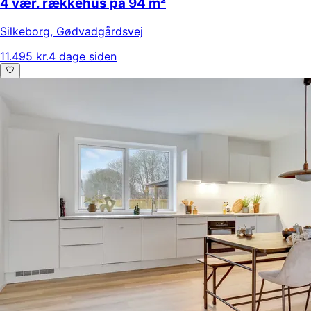
4 vær. rækkehus på 94 m²
Silkeborg
,
Gødvadgårdsvej
11.495 kr.
4 dage siden