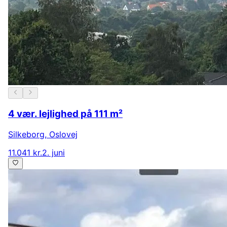
4 vær. lejlighed på 111 m²
Silkeborg
,
Oslovej
11.041 kr.
2. juni