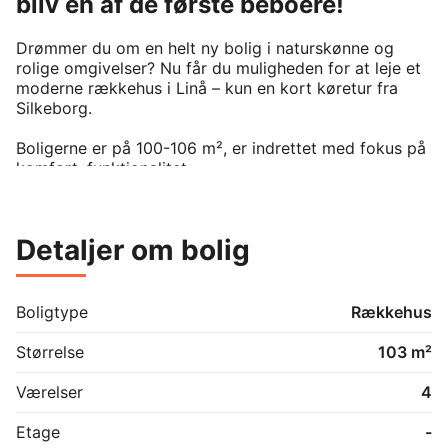
bliv en af de første beboere!
Drømmer du om en helt ny bolig i naturskønne og 
rolige omgivelser? Nu får du muligheden for at leje et 
moderne rækkehus i Linå – kun en kort køretur fra 
Silkeborg.

Boligerne er på 100-106 m², er indrettet med fokus på 
komfort, funktionalitet. 

Boligerne byder blandt andet på:

100-106 m² med 3 værelser

Detaljer om bolig
Egen carport og skur

Luft til vand-varmepumpe

Gulvvarme i hele boligen

ventilationsanlæg

Boligtype
Rækkehus
Alle hårde hvidevarer inkluderet

Lyse og moderne materialer

Størrelse
103 m²
Her får du en energieffektiv bolig med høj komfort og 
Værelser
4
minimal vedligeholdelse – perfekt til både familier, par 
og seniorer.

Etage
-