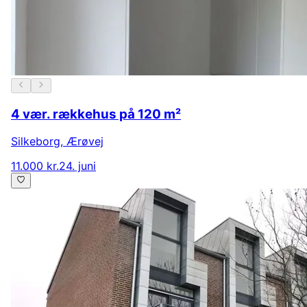
4 vær. rækkehus på 120 m²
Silkeborg
,
Ærøvej
11.000 kr.
24. juni