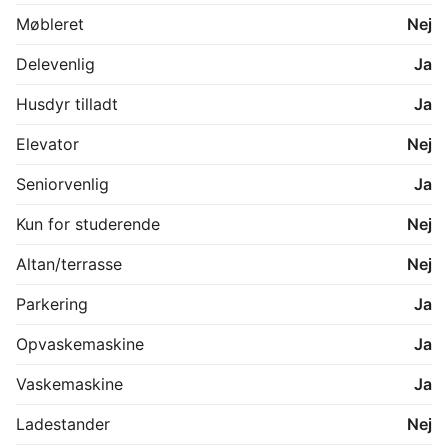
Bo i fredelige omgivelser med naturen tæt på, 
Møbleret
Nej
samtidig med at du har Silkeborg og hverdagens 
faciliteter inden for kort afstand.

Delevenlig
Ja
Kontakt os allerede i dag for at blive skrevet op til en 
Husdyr tilladt
Ja
af de attraktive boliger - De første 8 forventes at 
være klar til indflytning til oktober/November. 

Elevator
Nej
PLANTEGNING ER VEJLEDENDE
Seniorvenlig
Ja
Kun for studerende
Nej
Altan/terrasse
Nej
Parkering
Ja
Opvaskemaskine
Ja
Vaskemaskine
Ja
Ladestander
Nej