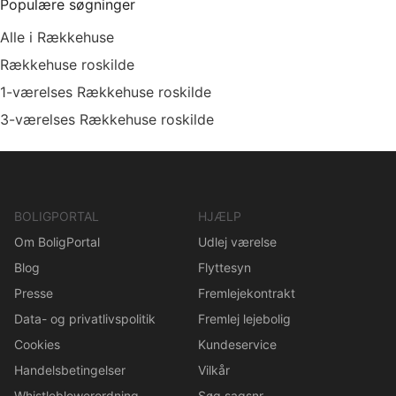
Populære søgninger
Alle i Rækkehuse
Rækkehuse roskilde
1-værelses Rækkehuse roskilde
3-værelses Rækkehuse roskilde
BOLIGPORTAL
HJÆLP
Om BoligPortal
Udlej værelse
Blog
Flyttesyn
Presse
Fremlejekontrakt
Data- og privatlivspolitik
Fremlej lejebolig
Cookies
Kundeservice
Handelsbetingelser
Vilkår
Whistleblowerordning
Søg sagsnr.