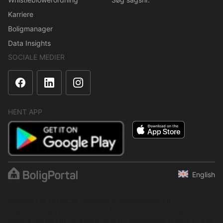
Karriere
Boligmanager
Data Insights
SOCIALE MEDIER
HENT APP
English
Indholdet er beskyttet i henhold til ophavsretsloven.
Regelmæssig, systematisk eller kontinuerlig indsamling,
opbevaring og enhver anden form for kompilering af data er ikke