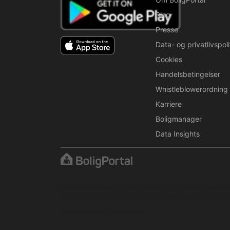
Blog
Presse
Data- og privatlivspoli
Cookies
Handelsbetingelser
Whistleblowerordning
Karriere
Boligmanager
Data Insights
Indholdet er beskyttet i henhold til ophavsretslove
tilladt uden udtrykkelig skriftlig tilladelse fra BoligPor
© 2001–2026 BoligPortal