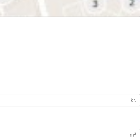
kr.
m²