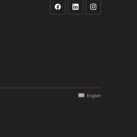
English
og enhver anden form for kompilering af data er ikke