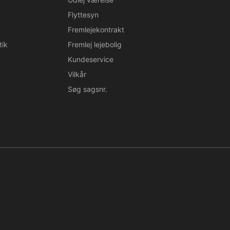
Flyttesyn
Fremlejekontrakt
tik
Fremlej lejebolig
Kundeservice
Vilkår
Søg sagsnr.
n. Regelmæssig, systematisk eller kontinuerlig indsamling, opbevaring 
tal.