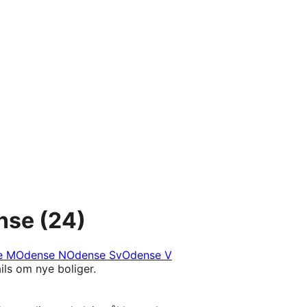
nse
(24)
e M
Odense N
Odense Sv
Odense V
ils om nye boliger.