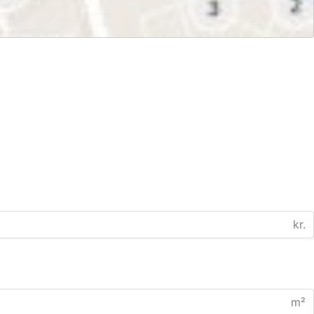
kr.
m²