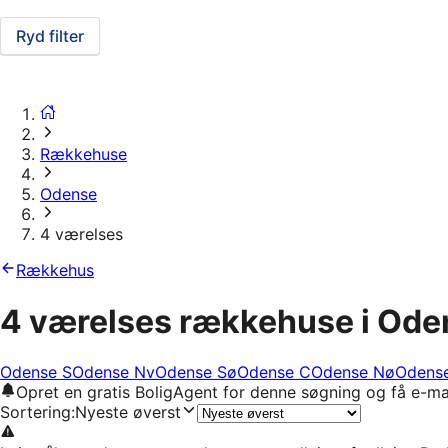
Ryd filter
Rækkehuse
Odense
4 værelses
Rækkehus
4 værelses rækkehuse i Ode
Odense S
Odense Nv
Odense Sø
Odense C
Odense Nø
Odens
Opret en gratis BoligAgent for denne søgning og få e-ma
Sortering
:
Nyeste øverst