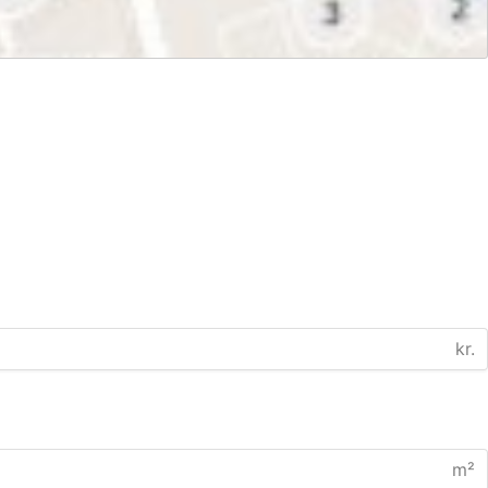
kr.
m²