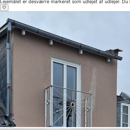
Lejemålet er desværre markeret som udlejet af udlejer. Du 