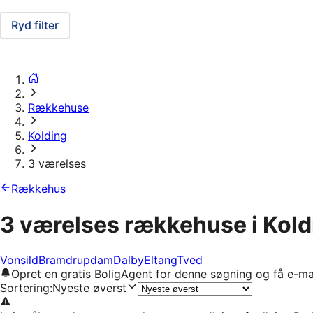
Ryd filter
Rækkehuse
Kolding
3 værelses
Rækkehus
3 værelses rækkehuse i Kold
Vonsild
Bramdrupdam
Dalby
Eltang
Tved
Opret en gratis BoligAgent for denne søgning og få e-ma
Sortering
:
Nyeste øverst