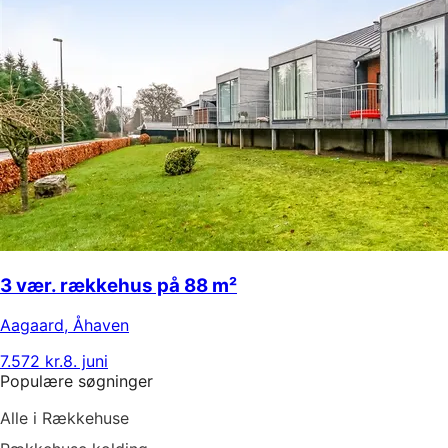
3 vær. rækkehus på 88 m²
Aagaard
,
Åhaven
7.572 kr.
8. juni
Populære søgninger
Alle i Rækkehuse