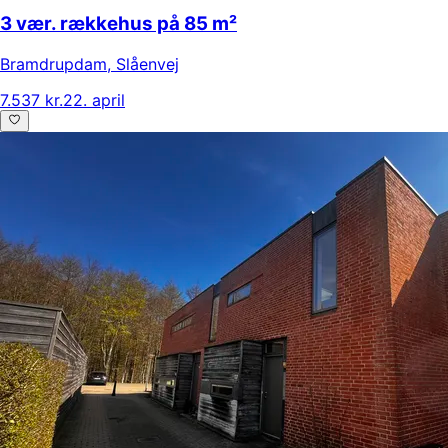
3 vær. rækkehus på 85 m²
Bramdrupdam
,
Slåenvej
7.537 kr.
22. april