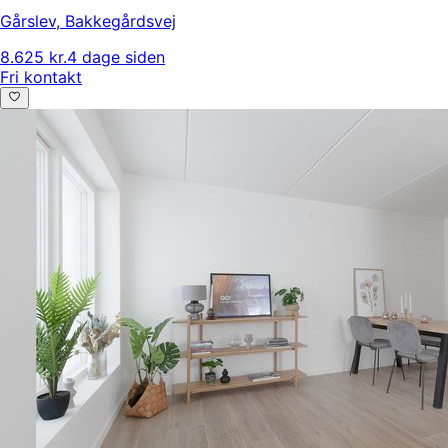
Gårslev
,
Bakkegårdsvej
8.625 kr.
4 dage siden
Fri kontakt