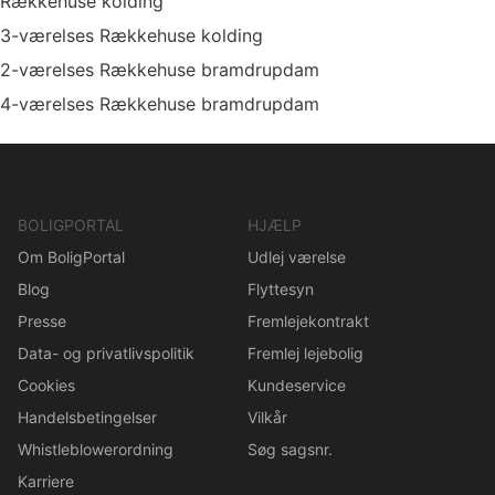
Rækkehuse kolding
3-værelses Rækkehuse kolding
2-værelses Rækkehuse bramdrupdam
4-værelses Rækkehuse bramdrupdam
BOLIGPORTAL
HJÆLP
Om BoligPortal
Udlej værelse
Blog
Flyttesyn
Presse
Fremlejekontrakt
Data- og privatlivspolitik
Fremlej lejebolig
Cookies
Kundeservice
Handelsbetingelser
Vilkår
Whistleblowerordning
Søg sagsnr.
Karriere