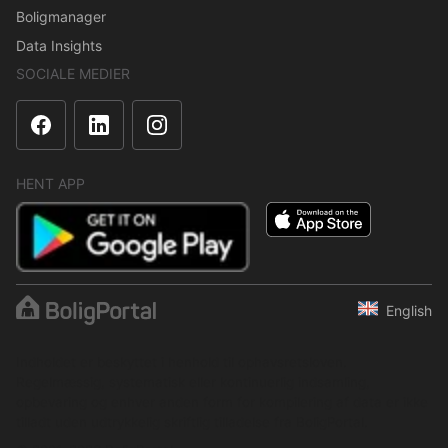
Boligmanager
Data Insights
SOCIALE MEDIER
HENT APP
English
Indholdet er beskyttet i henhold til ophavsretsloven.
Regelmæssig, systematisk eller kontinuerlig indsamling,
opbevaring og enhver anden form for kompilering af data er ikke
tilladt uden udtrykkelig skriftlig tilladelse fra BoligPortal.