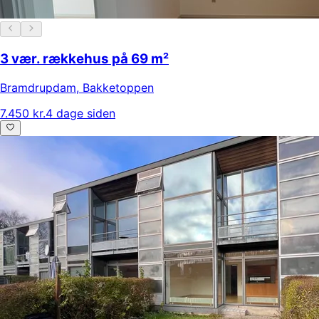
3 vær. rækkehus på 69 m²
Bramdrupdam
,
Bakketoppen
7.450 kr.
4 dage siden