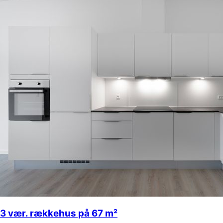
3 vær. rækkehus på 67 m²