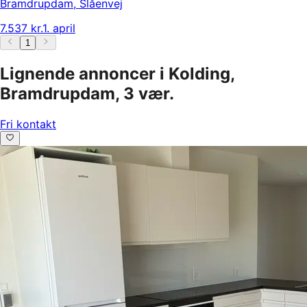
Bramdrupdam
,
Slåenvej
7.537 kr.
1. april
1
Lignende annoncer i Kolding,
Bramdrupdam, 3 vær.
Fri kontakt