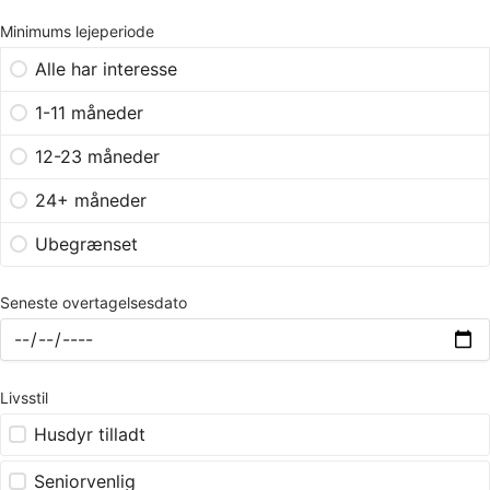
Minimums lejeperiode
Alle har interesse
1-11 måneder
12-23 måneder
24+ måneder
Ubegrænset
Seneste overtagelsesdato
Livsstil
Husdyr tilladt
Seniorvenlig