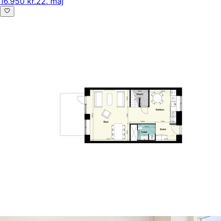
16.950 kr.
22. maj