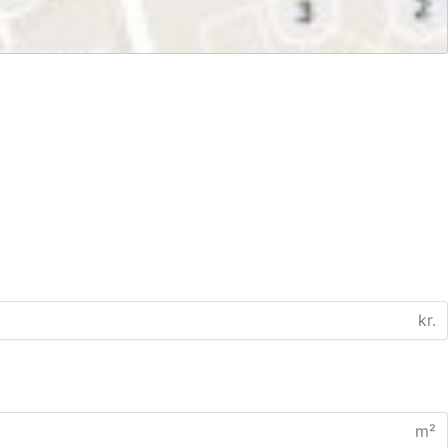
kr.
m²