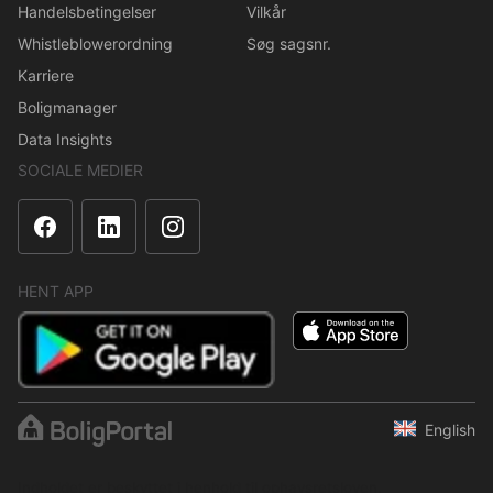
Handelsbetingelser
Vilkår
Whistleblowerordning
Søg sagsnr.
Karriere
Boligmanager
Data Insights
SOCIALE MEDIER
HENT APP
English
Indholdet er beskyttet i henhold til ophavsretsloven.