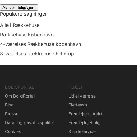
Aktivér BoligAgent
Populære søgninger
Alle i Rækkehuse
Rækkehuse københavn
4-værelses Rækkehuse københavn
3-værelses Rækkehuse hellerup
BOLIGPORTAL
HJÆLP
Om BoligPortal
Udlej værelse
Blog
Flyttesyn
Presse
Fremlejekontrakt
Data- og privatlivspolitik
Fremlej lejebolig
Cookies
Kundeservice