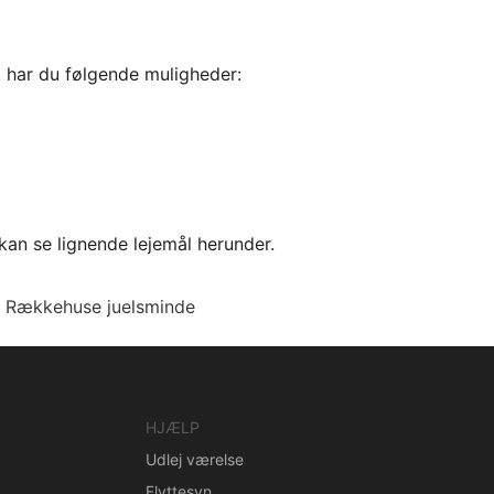
, har du følgende muligheder:
kan se lignende lejemål herunder.
Rækkehuse juelsminde
HJÆLP
Udlej værelse
Flyttesyn