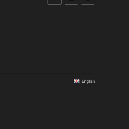
English
og enhver anden form for kompilering af data er ikke