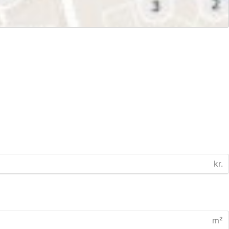
kr.
m²