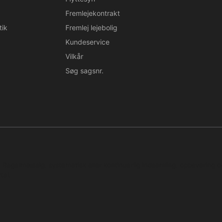
Fremlejekontrakt
tik
Fremlej lejebolig
Kundeservice
Vilkår
Søg sagsnr.
n. Regelmæssig, systematisk eller kontinuerlig indsamling, opbevaring 
tal.