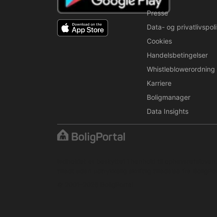
Presse
Data- og privatlivspoli
Cookies
Handelsbetingelser
Whistleblowerordning
Karriere
Boligmanager
Data Insights
Indholdet er beskyttet i henhold til ophavsretslove
tilladt uden udtrykkelig skriftlig tilladelse fra BoligPor
© 2001–2026 BoligPortal