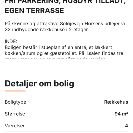
FRI PARKERING, HUSDYR TILLADT,
EGEN TERRASSE
På skønne og attraktive Soløjevej i Horsens udlejer vi 
33 indbydende rækkehuse i 2 etager. 

INDE:

Boligen består i stueplan af en entré, et lækkert 
køkken/alrum og et gæstetoilet. På 1.salen findes tre 
store værelser og et rummeligt badeværelse.

UDE:

Udendørs har rækkehuset et flisebelagt 
Detaljer om bolig
terrasseområde med redskabsskur. 

HÅRDE HVIDEVARER:

Alle boliger har fuld hvidevarepakke med 
Boligtype
Rækkehus
køle/fryskeskab, opvaskemaskine, komfur samt 
kombineret vaskemaskine og tørretumbler.

Størrelse
94 m²
HUSDYR:

Værelser
4
Det er tilladt at holde mindre husdyr efter aftale med 