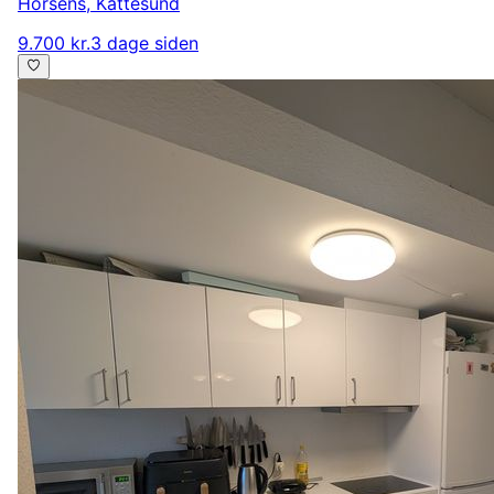
Horsens
,
Kattesund
9.700 kr.
3 dage siden