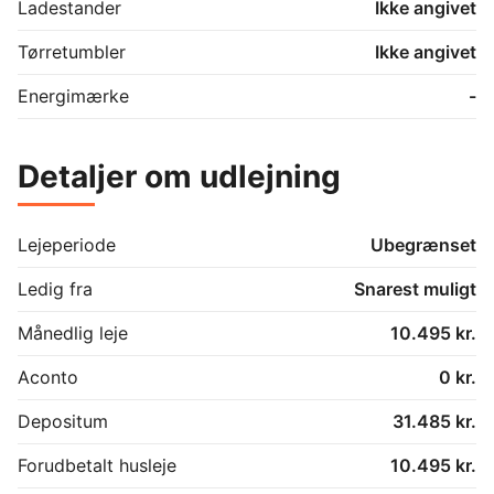
kultur-, restaurations- og shoppingtilbud er en 
Ladestander
Ikke angivet
særdeles attraktiv by i Midtjylland. 
Tørretumbler
Ikke angivet
Energimærke
-
Detaljer om udlejning
Lejeperiode
Ubegrænset
Ledig fra
Snarest muligt
Månedlig leje
10.495 kr.
Aconto
0 kr.
Depositum
31.485 kr.
Forudbetalt husleje
10.495 kr.