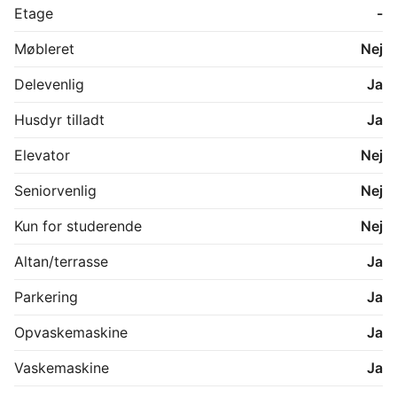
Hver bolig har en fri parkeringsplads.

Etage
-
De viste billeder kan være fra et andet men 
Møbleret
Nej
tilsvarende lejemål i samme ejendom. Mindre 
afvigelser kan derfor forekomme.
Delevenlig
Ja
Husdyr tilladt
Ja
Elevator
Nej
Seniorvenlig
Nej
Kun for studerende
Nej
Altan/terrasse
Ja
Parkering
Ja
Opvaskemaskine
Ja
Vaskemaskine
Ja