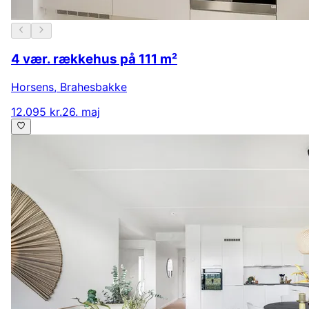
4 vær. rækkehus på 111 m²
Horsens
,
Brahesbakke
12.095 kr.
26. maj