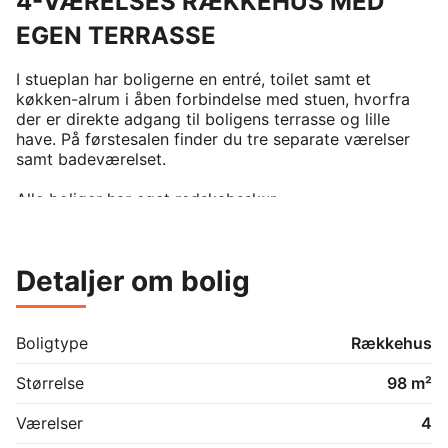
4-VÆRELSES RÆKKEHUS MED
EGEN TERRASSE
I stueplan har boligerne en entré, toilet samt et 
køkken-alrum i åben forbindelse med stuen, hvorfra 
der er direkte adgang til boligens terrasse og lille 
have. På førstesalen finder du tre separate værelser 
samt badeværelset. 

Alle boliger har eget redskabsskur.

Hårde hvidevarer

Boligerne har alt i hårde hvidevarer inklusive 
Detaljer om bolig
kombineret vaskemaskine og tørretumbler samt 
opvaskemaskine.

Husdyr

Boligtype
Rækkehus
Lejere kan ansøge om tilladelse til at holde indekat og 
hund på adressen. Udekatte er ikke tilladt. Kontakt os 
Størrelse
98 m²
for mere information. 

Værelser
4
Parkering
