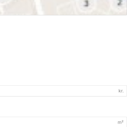
kr.
m²