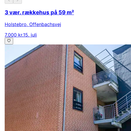
3 vær. rækkehus på 59 m²
Holstebro
,
Offenbachsvej
7.000 kr.
15. juli