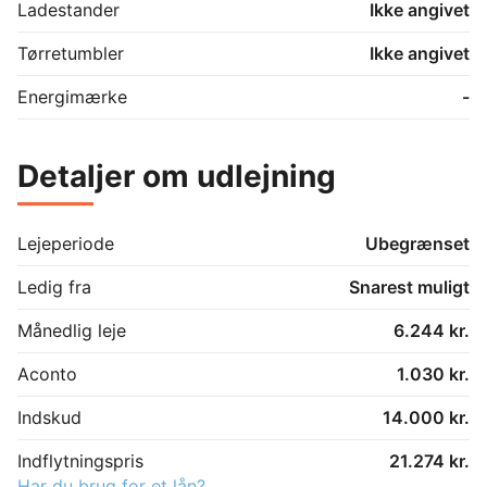
Ladestander
Ikke angivet
Tørretumbler
Ikke angivet
Energimærke
-
Detaljer om udlejning
Lejeperiode
Ubegrænset
Ledig fra
Snarest muligt
Månedlig leje
6.244 kr.
Aconto
1.030 kr.
Indskud
14.000 kr.
Indflytningspris
21.274 kr.
Har du brug for et lån?