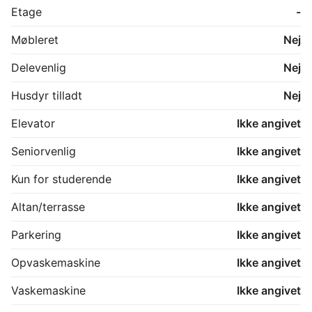
om studieboliger.

Etage
-
Spørg os gerne om husdyr er tilladt på denne bolig.
Møbleret
Nej
Delevenlig
Nej
Husdyr tilladt
Nej
Elevator
Ikke angivet
Seniorvenlig
Ikke angivet
Kun for studerende
Ikke angivet
Altan/terrasse
Ikke angivet
Parkering
Ikke angivet
Opvaskemaskine
Ikke angivet
Vaskemaskine
Ikke angivet