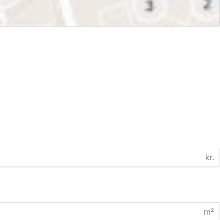
kr.
m²