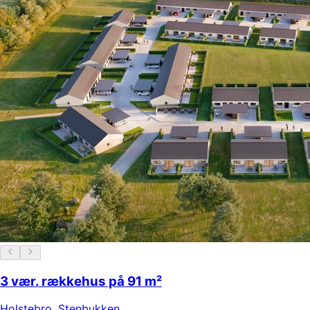
3 vær. rækkehus på 91 m²
Holstebro
,
Stenbukken