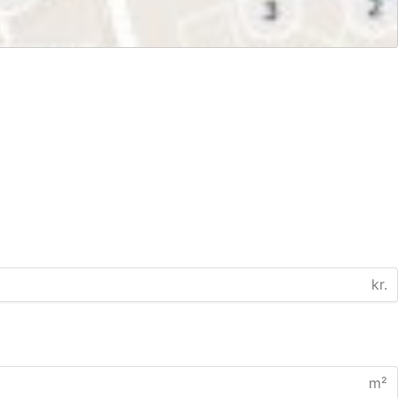
kr.
m²