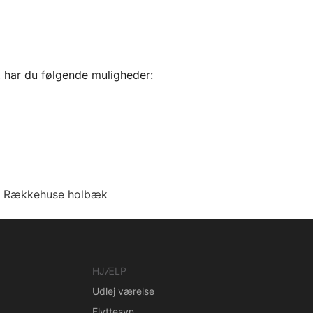
, har du følgende muligheder:
Rækkehuse holbæk
HJÆLP
Udlej værelse
Flyttesyn