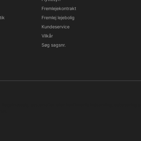
Fremlejekontrakt
tik
Fremlej lejebolig
Kundeservice
Vilkår
Søg sagsnr.
n. Regelmæssig, systematisk eller kontinuerlig indsamling, opbevaring 
tal.