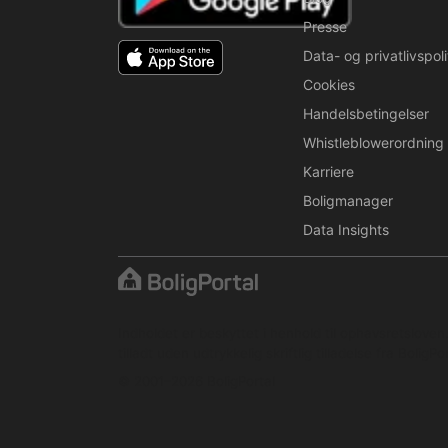
Presse
Data- og privatlivspoli
Cookies
Handelsbetingelser
Whistleblowerordning
Karriere
Boligmanager
Data Insights
Indholdet er beskyttet i henhold til ophavsretslove
tilladt uden udtrykkelig skriftlig tilladelse fra BoligPor
© 2001–2026 BoligPortal