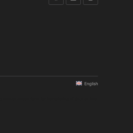
English
og enhver anden form for kompilering af data er ikke