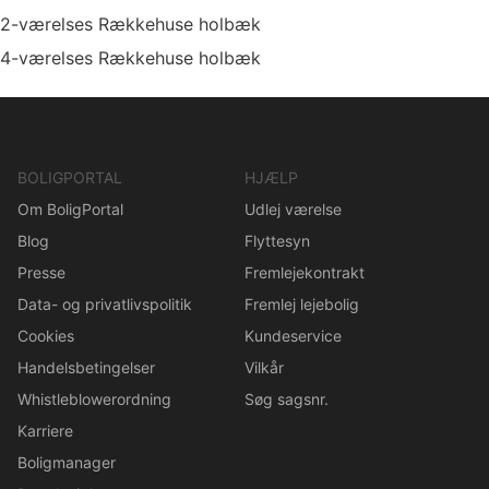
2-værelses Rækkehuse holbæk
4-værelses Rækkehuse holbæk
BOLIGPORTAL
HJÆLP
Om BoligPortal
Udlej værelse
Blog
Flyttesyn
Presse
Fremlejekontrakt
Data- og privatlivspolitik
Fremlej lejebolig
Cookies
Kundeservice
Handelsbetingelser
Vilkår
Whistleblowerordning
Søg sagsnr.
Karriere
Boligmanager