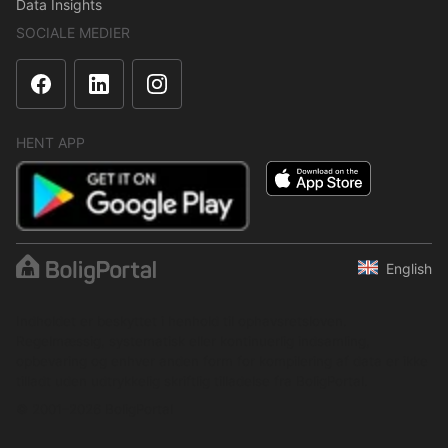
Data Insights
SOCIALE MEDIER
HENT APP
English
Indholdet er beskyttet i henhold til ophavsretsloven.
Regelmæssig, systematisk eller kontinuerlig indsamling,
opbevaring og enhver anden form for kompilering af data er ikke
tilladt uden udtrykkelig skriftlig tilladelse fra BoligPortal.
© 2001–2026 BoligPortal