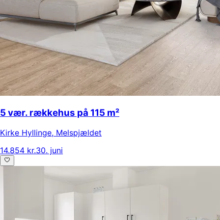
5 vær. rækkehus på 115 m²
Kirke Hyllinge
,
Melspjældet
14.854 kr.
30. juni