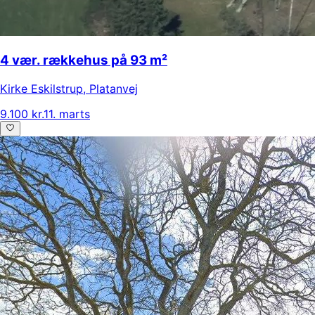
4 vær. rækkehus på 93 m²
Kirke Eskilstrup
,
Platanvej
9.100 kr.
11. marts