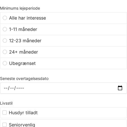
Minimums lejeperiode
Alle har interesse
1-11 måneder
12-23 måneder
24+ måneder
Ubegrænset
Seneste overtagelsesdato
Livsstil
Husdyr tilladt
Seniorvenlig