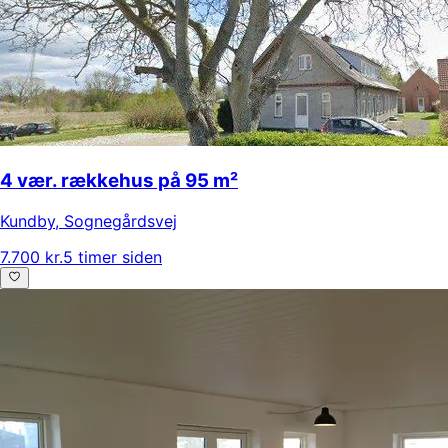
4 vær. rækkehus på 95 m²
Kundby
,
Sognegårdsvej
7.700 kr.
5 timer siden