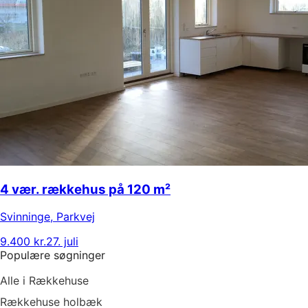
4 vær. rækkehus på 120 m²
Svinninge
,
Parkvej
9.400 kr.
27. juli
Populære søgninger
Alle i Rækkehuse
Rækkehuse holbæk