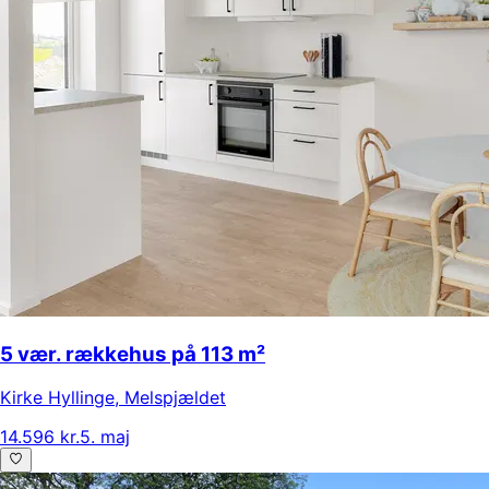
5 vær. rækkehus på 113 m²
Kirke Hyllinge
,
Melspjældet
14.596 kr.
5. maj