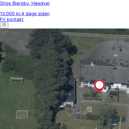
Stigs Bjergby
,
Høedvej
13.000 kr.
4 dage siden
Fri kontakt