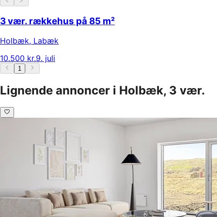
3 vær. rækkehus på 85 m²
Holbæk
,
Labæk
10.500 kr.
9. juli
1
Lignende annoncer i Holbæk, 3 vær.