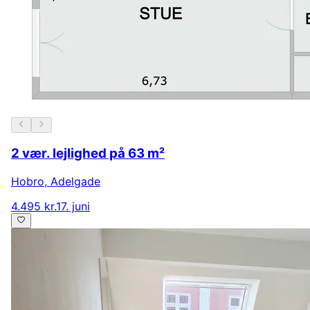
2 vær. lejlighed på 63 m²
Hobro
,
Adelgade
4.495 kr.
17. juni