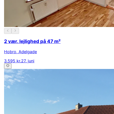
2 vær. lejlighed på 47 m²
Hobro
,
Adelgade
3.595 kr.
27. juni