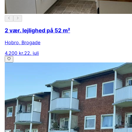
2 vær. lejlighed på 52 m²
Hobro
,
Brogade
4.200 kr.
22. juli