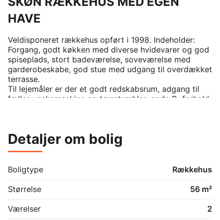
SKØN RÆKKEHUS MED EGEN
HAVE
Veldisponeret rækkehus opført i 1998. Indeholder: 
Forgang, godt køkken med diverse hvidevarer og god 
spiseplads, stort badeværelse, soveværelse med 
garderobeskabe, god stue med udgang til overdækket 
terrasse.

Til lejemåler er der et godt redskabsrum, adgang til 
fælles vaskemaskine og tørretumbler, gode P- forhold.

Der er busforbindelser uden for døren.
Detaljer om bolig
Boligtype
Rækkehus
Størrelse
56 m²
Værelser
2