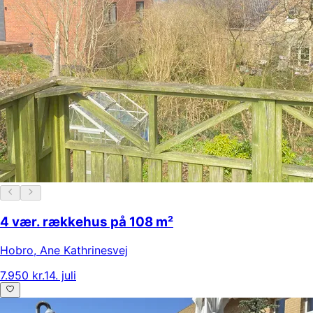
4 vær. rækkehus på 108 m²
Hobro
,
Ane Kathrinesvej
7.950 kr.
14. juli