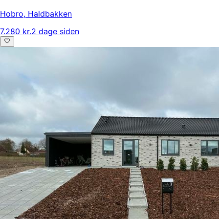
Hobro
,
Haldbakken
7.280 kr.
2 dage siden