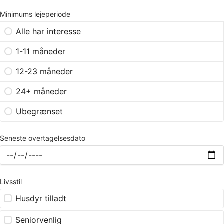
Minimums lejeperiode
Alle har interesse
1-11 måneder
12-23 måneder
24+ måneder
Ubegrænset
Seneste overtagelsesdato
Livsstil
Husdyr tilladt
Seniorvenlig