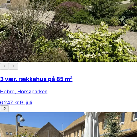
3 vær. rækkehus på 85 m²
Hobro
,
Horsøparken
6.247 kr.
9. juli