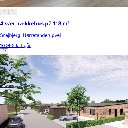
4 vær. rækkehus på 113 m²
Snejbjerg
,
Nørretanderupvej
10.995 kr.
I går