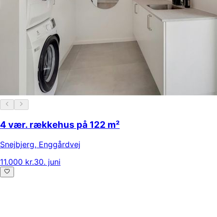
4 vær. rækkehus på 122 m²
Snejbjerg
,
Enggårdvej
11.000 kr.
30. juni