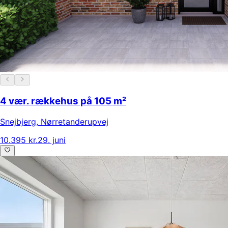
4 vær. rækkehus på 105 m²
Snejbjerg
,
Nørretanderupvej
10.395 kr.
29. juni