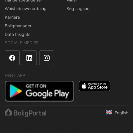
Whistleblowerordning
Søg sagsnr.
Karriere
Boligmanager
Data Insights
SOCIALE MEDIER
HENT APP
English
Indholdet er beskyttet i henhold til ophavsretsloven.