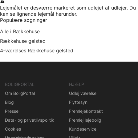
Lejemålet er desværre markeret som udlejet af udlejer. Du
kan se lignende lejemål herunder.
Populære søgninger
Alle i Rækkehuse
Rækkehuse gelsted
4-værelses Rækkehuse gelsted
BOLIGPORTAL
HJÆLP
Om BoligPortal
Udlej værelse
Blog
Flyttesyn
Presse
Fremlejekontrakt
Data- og privatlivspolitik
Fremlej lejebolig
Cookies
Kundeservice
Handelsbetingelser
Vilkår